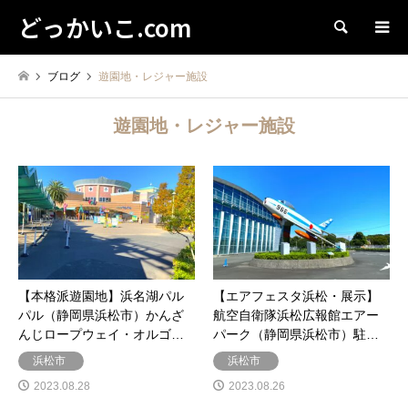
どっかいこ.com
検索
ブログ
遊園地・レジャー施設
遊園地・レジャー施設
【本格派遊園地】浜名湖パル
【エアフェスタ浜松・展示】
パル（静岡県浜松市）かんざ
航空自衛隊浜松広報館エアー
んじロープウェイ・オルゴ…
パーク（静岡県浜松市）駐…
浜松市
浜松市
2023.08.28
2023.08.26