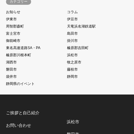
カテゴリー
お知らせ
コラム
伊東市
伊豆市
周智郡森町
天竜浜名湖鉄道駅
富士宮市
島田市
御前崎市
掛川市
東名高速道路SA・PA
榛原郡吉田町
榛原郡川根本町
浜松市
湖西市
牧之原市
磐田市
藤枝市
袋井市
静岡市
静岡県のイベント
ご挨拶と自己紹介
浜松市
お問い合わせ