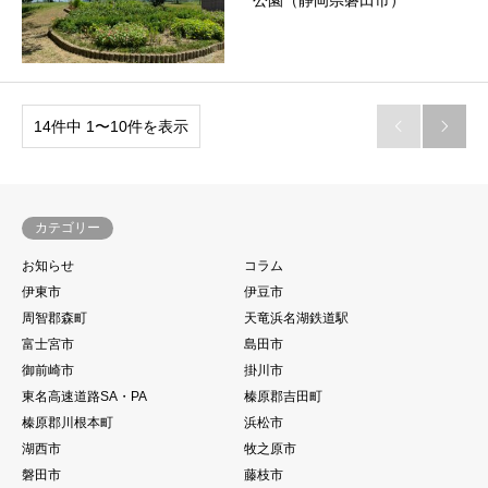
公園（静岡県磐田市）
14件中 1〜10件を表示


カテゴリー
お知らせ
コラム
伊東市
伊豆市
周智郡森町
天竜浜名湖鉄道駅
富士宮市
島田市
御前崎市
掛川市
東名高速道路SA・PA
榛原郡吉田町
榛原郡川根本町
浜松市
湖西市
牧之原市
磐田市
藤枝市