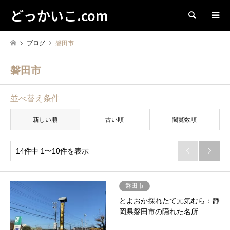
どっかいこ.com
検索
ブログ
磐田市
磐田市
並べ替え条件
新しい順
古い順
閲覧数順
14件中 1〜10件を表示


磐田市
とよおか採れたて元気むら：静
岡県磐田市の隠れた名所