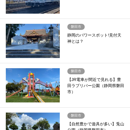
磐田市
静岡のパワースポット!見付天
神とは？
磐田市
【JR電車が間近で見れる】豊
田ラブリバー公園（静岡県磐田
市）
磐田市
【自然豊かで遊具が多い】兎山