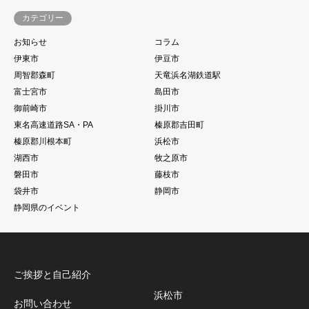
カテゴリー
お知らせ
コラム
伊東市
伊豆市
周智郡森町
天竜浜名湖鉄道駅
富士宮市
島田市
御前崎市
掛川市
東名高速道路SA・PA
榛原郡吉田町
榛原郡川根本町
浜松市
湖西市
牧之原市
磐田市
藤枝市
袋井市
静岡市
静岡県のイベント
ご挨拶と自己紹介
浜松市
お問い合わせ