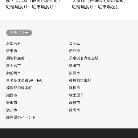
駅・天浜線（静岡県湖西市）
天浜線（静岡県周智郡森町）
駐輪場あり・駐車場あり・…
駐輪場あり・駐車場なし
カテゴリー
お知らせ
コラム
伊東市
伊豆市
周智郡森町
天竜浜名湖鉄道駅
富士宮市
島田市
御前崎市
掛川市
東名高速道路SA・PA
榛原郡吉田町
榛原郡川根本町
浜松市
湖西市
牧之原市
磐田市
藤枝市
袋井市
静岡市
静岡県のイベント