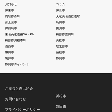
お知らせ
コラム
伊東市
伊豆市
周智郡森町
天竜浜名湖鉄道駅
富士宮市
島田市
御前崎市
掛川市
東名高速道路SA・PA
榛原郡吉田町
榛原郡川根本町
浜松市
湖西市
牧之原市
磐田市
藤枝市
袋井市
静岡市
静岡県のイベント
ご挨拶と自己紹介
浜松市
お問い合わせ
磐田市
プライバシーポリシー