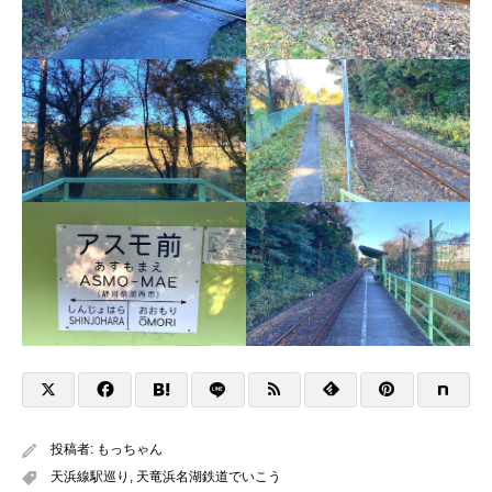
投稿者:
もっちゃん
天浜線駅巡り
,
天竜浜名湖鉄道でいこう