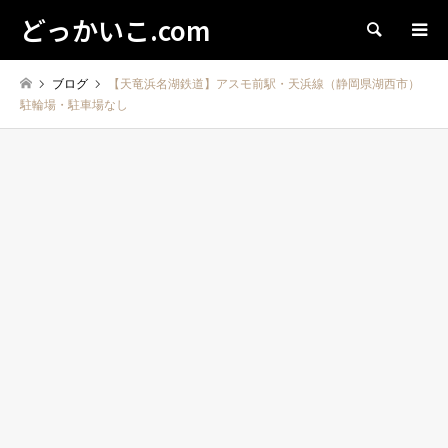
どっかいこ.com
検索
ブログ
【天竜浜名湖鉄道】アスモ前駅・天浜線（静岡県湖西市）
駐輪場・駐車場なし