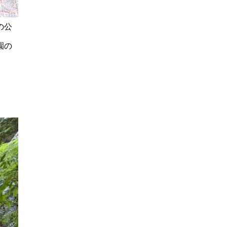
の公
園の