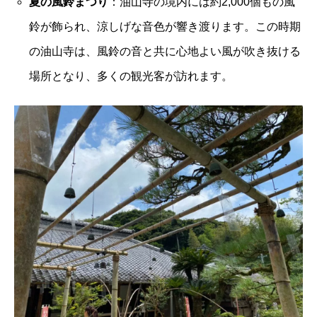
夏の風鈴まつり
：油山寺の境内には約2,000個もの風
鈴が飾られ、涼しげな音色が響き渡ります。この時期
の油山寺は、風鈴の音と共に心地よい風が吹き抜ける
場所となり、多くの観光客が訪れます。