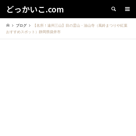
どっかいこ.com
検索
ブログ
【名所！遠州三山】目の霊山・油山寺（風鈴まつりや紅葉
おすすめスポット）静岡県袋井市