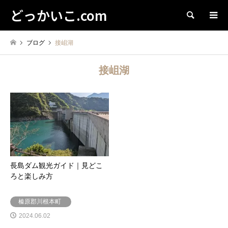
どっかいこ.com
検索
ブログ
接岨湖
接岨湖
長島ダム観光ガイド｜見どこ
ろと楽しみ方
榛原郡川根本町
2024.06.02