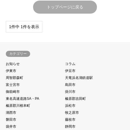
トップページに戻る
1件中 1件を表示
カテゴリー
お知らせ
コラム
伊東市
伊豆市
周智郡森町
天竜浜名湖鉄道駅
富士宮市
島田市
御前崎市
掛川市
東名高速道路SA・PA
榛原郡吉田町
榛原郡川根本町
浜松市
湖西市
牧之原市
磐田市
藤枝市
袋井市
静岡市