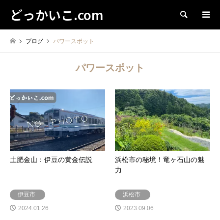
どっかいこ.com
検索
ブログ
パワースポット
パワースポット
土肥金山：伊豆の黄金伝説
浜松市の秘境！竜ヶ石山の魅
力
伊豆市
浜松市
2024.01.26
2023.09.06