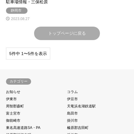
駐車場情報・三保松原
静岡市
2023.08.27
トップページに戻る
5件中 1〜5件を表示
カテゴリー
お知らせ
コラム
伊東市
伊豆市
周智郡森町
天竜浜名湖鉄道駅
富士宮市
島田市
御前崎市
掛川市
東名高速道路SA・PA
榛原郡吉田町