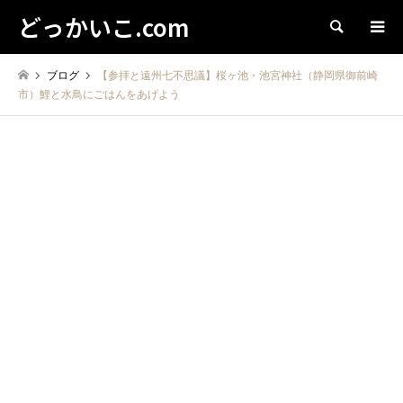
どっかいこ.com
検索
ブログ
【参拝と遠州七不思議】桜ヶ池・池宮神社（静岡県御前崎
市）鯉と水鳥にごはんをあげよう