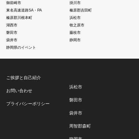
御前崎市
掛川市
東名高速道路SA・PA
榛原郡吉田町
榛原郡川根本町
浜松市
湖西市
牧之原市
磐田市
藤枝市
袋井市
静岡市
静岡県のイベント
ご挨拶と自己紹介
浜松市
お問い合わせ
磐田市
プライバシーポリシー
袋井市
周智郡森町