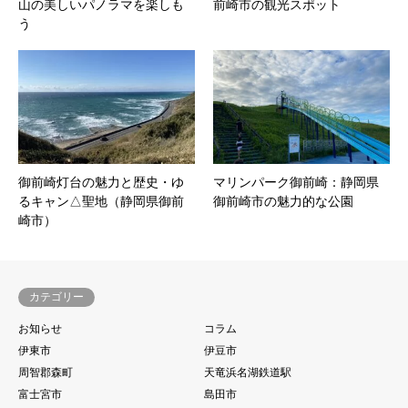
山の美しいパノラマを楽しも
前崎市の観光スポット
う
御前崎灯台の魅力と歴史・ゆ
マリンパーク御前崎：静岡県
るキャン△聖地（静岡県御前
御前崎市の魅力的な公園
崎市）
カテゴリー
お知らせ
コラム
伊東市
伊豆市
周智郡森町
天竜浜名湖鉄道駅
富士宮市
島田市