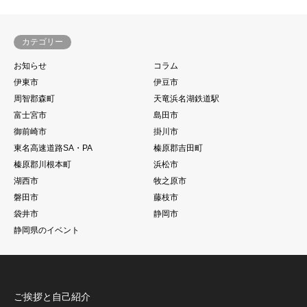
カテゴリー
お知らせ
コラム
伊東市
伊豆市
周智郡森町
天竜浜名湖鉄道駅
富士宮市
島田市
御前崎市
掛川市
東名高速道路SA・PA
榛原郡吉田町
榛原郡川根本町
浜松市
湖西市
牧之原市
磐田市
藤枝市
袋井市
静岡市
静岡県のイベント
ご挨拶と自己紹介