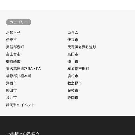
カテゴリー
お知らせ
コラム
伊東市
伊豆市
周智郡森町
天竜浜名湖鉄道駅
富士宮市
島田市
御前崎市
掛川市
東名高速道路SA・PA
榛原郡吉田町
榛原郡川根本町
浜松市
湖西市
牧之原市
磐田市
藤枝市
袋井市
静岡市
静岡県のイベント
ご挨拶と自己紹介