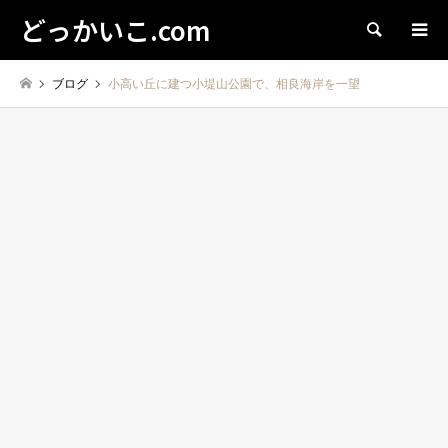
どっかいこ.com
検索
ブログ
小高い丘に建つ小堤山公園で、相良海岸を一望